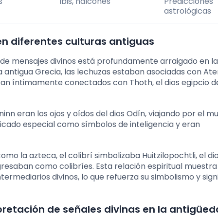
s
Ibis, halcones
Predicciones
astrológicas
 en diferentes culturas antiguas
ón de mensajes divinos está profundamente arraigado en l
 la antigua Grecia, las lechuzas estaban asociadas con Ate
taban íntimamente conectados con Thoth, el dios egipcio d
ninn eran los ojos y oídos del dios Odín, viajando por el 
ificado especial como símbolos de inteligencia y eran
o la azteca, el colibrí simbolizaba Huitzilopochtli, el dio
regresaban como colibríes. Esta relación espiritual muest
termediarios divinos, lo que refuerza su simbolismo y sign
pretación de señales divinas en la antigüe