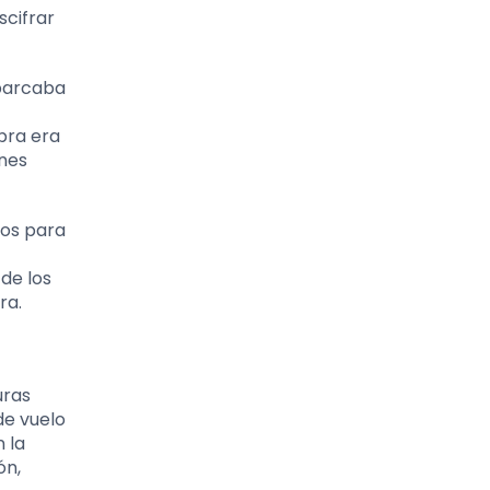
scifrar
abarcaba
abra era
ones
cos para
 de los
ra.
uras
de vuelo
 la
ón,