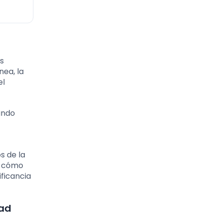
as
nea, la
el
mundo
s de la
ra cómo
ificancia
dad