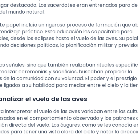
lugar destacado. Los sacerdotes eran entrenados para de
del mundo natural.
te papel incluía un riguroso proceso de formación que 
rendizaje práctico. Esta educación les capacitaba para
es, desde los eclipses hasta el vuelo de las aves. Su pal
o decisiones políticas, la planificación militar y previsi
s señales, sino que también realizaban rituales específi
ealizar ceremonias y sacrificios, buscaban propiciar la
s de la comunidad con su voluntad. El poder y el prestigio
igados a su habilidad para mediar entre el cielo y la tier
nalizar el vuelo de las aves
interpretar el vuelo de las aves variaban entre las cult
asados en el comportamiento observado y los patrones 
ión directa del vuelo. Los áugures, como se les conocía en
s para tener una vista clara del cielo y notar la direcci