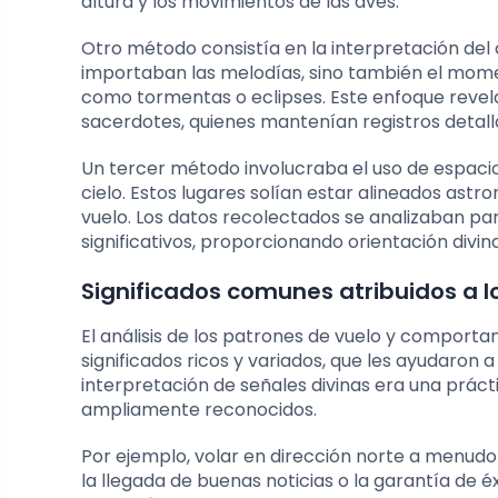
altura y los movimientos de las aves.
Otro método consistía en la interpretación del 
importaban las melodías, sino también el moment
como tormentas o eclipses. Este enfoque revela
sacerdotes, quienes mantenían registros detall
Un tercer método involucraba el uso de espaci
cielo. Estos lugares solían estar alineados as
vuelo. Los datos recolectados se analizaban p
significativos, proporcionando orientación divina
Significados comunes atribuidos a 
El análisis de los patrones de vuelo y comportam
significados ricos y variados, que les ayudaron
interpretación de señales divinas era una prác
ampliamente reconocidos.
Por ejemplo, volar en dirección norte a menud
la llegada de buenas noticias o la garantía de é