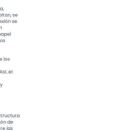
a,
bitan, se
exión se
n
papel
nos
e los
sí, el
 y
structura
ión de
re las