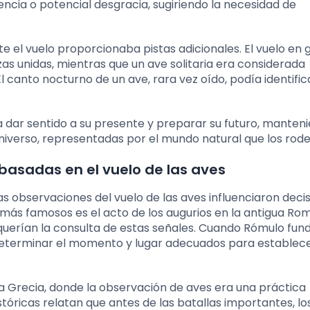
ncia o potencial desgracia, sugiriendo la necesidad de
 el vuelo proporcionaba pistas adicionales. El vuelo en 
as unidas, mientras que un ave solitaria era considerada
 canto nocturno de un ave, rara vez oído, podía identifi
a dar sentido a su presente y preparar su futuro, manten
universo, representadas por el mundo natural que los rod
 basadas en el vuelo de las aves
as observaciones del vuelo de las aves influenciaron deci
s más famosos es el acto de los augurios en la antigua Ro
uerían la consulta de estas señales. Cuando Rómulo fun
determinar el momento y lugar adecuados para establece
a Grecia, donde la observación de aves era una práctica
tóricas relatan que antes de las batallas importantes, lo