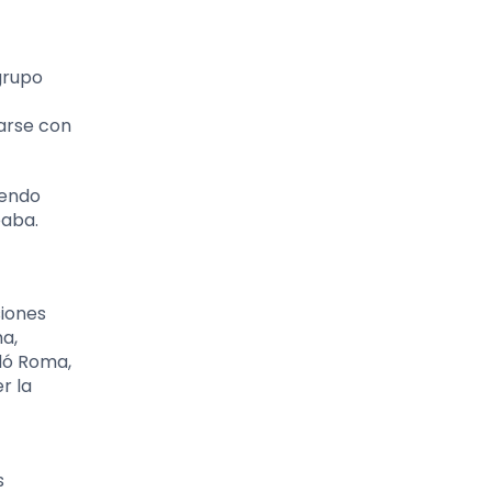
grupo
carse con
iendo
eaba.
siones
ma,
dó Roma,
r la
s