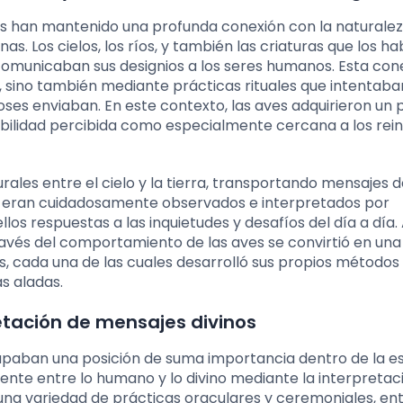
tiguas han mantenido una profunda conexión con la naturalez
s. Los cielos, los ríos, y también las criaturas que los ha
 comunicaban sus designios a los seres humanos. Esta con
, sino también mediante prácticas rituales que intentaba
ioses enviaban. En este contexto, las aves adquirieron un 
abilidad percibida como especialmente cercana a los rei
ales entre el cielo y la tierra, transportando mensajes d
s eran cuidadosamente observados e interpretados por
 respuestas a las inquietudes y desafíos del día a día. A
través del comportamiento de las aves se convirtió en una
s, cada una de las cuales desarrolló sus propios métodos
as aladas.
pretación de mensajes divinos
ocupaban una posición de suma importancia dentro de la e
puente entre lo humano y lo divino mediante la interpretac
a una variedad de prácticas oraculares y ceremoniales, ent