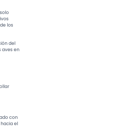
solo
ivos
de los
ión del
s aves en
ollar
iado con
 hacia el