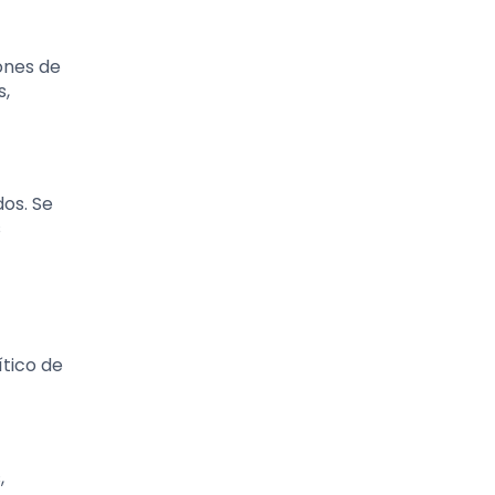
ones de
s,
os. Se
s
ítico de
,