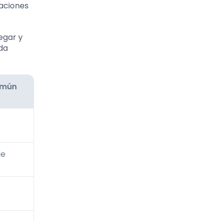
caciones
egar y
ada
omún
de