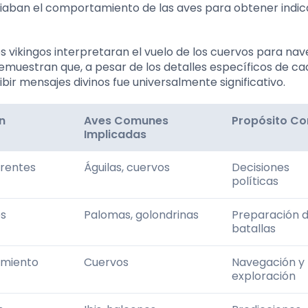
diaban el comportamiento de las aves para obtener indi
os vikingos interpretaran el vuelo de los cuervos para nav
 demuestran que, a pesar de los detalles específicos de c
bir mensajes divinos fue universalmente significativo.
n
Aves Comunes
Propósito C
Implicadas
erentes
Águilas, cuervos
Decisiones
políticas
es
Palomas, golondrinas
Preparación 
batallas
amiento
Cuervos
Navegación y
exploración