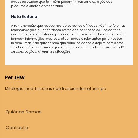
dados coletados que também podem impactar a exibição dos
produtos e ofertas apresentados.
Nota Editorial
A remuneração que recebemos de parceiros afiliados não interfere nas
recomendações ou orientações oferecidas por nossa equipe editorial,
nem influencia o conteúdo publicado em nosso site. Nos dedicamos a
fornecer informações precisas, atualizadas e relevantes para nossos
leitores, mas não garantimos que todos os dados estejam completos.
Também não assumimos qualquer responsabilidade por sua exatidão
ou adequação a diferentes situações.
PeruHW
Mitología inca: historias que trascienden el tiempo.
Quiénes Somos
Contacto