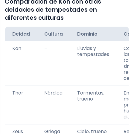
Comparación de Kon con otras
deidades de tempestades en
diferentes culturas
Deidad
Cultura
Dominio
Car
Kon
–
Lluvias y
Cont
tempestades
las l
tor
simb
reno
dest
Thor
Nórdica
Tormentas,
Emp
trueno
marti
prot
huma
dios
Zeus
Griega
Cielo, trueno
Rei 