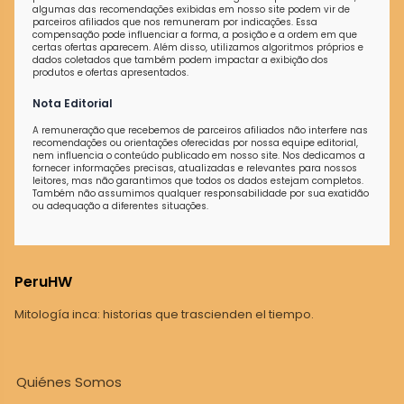
algumas das recomendações exibidas em nosso site podem vir de
parceiros afiliados que nos remuneram por indicações. Essa
compensação pode influenciar a forma, a posição e a ordem em que
certas ofertas aparecem. Além disso, utilizamos algoritmos próprios e
dados coletados que também podem impactar a exibição dos
produtos e ofertas apresentados.
Nota Editorial
A remuneração que recebemos de parceiros afiliados não interfere nas
recomendações ou orientações oferecidas por nossa equipe editorial,
nem influencia o conteúdo publicado em nosso site. Nos dedicamos a
fornecer informações precisas, atualizadas e relevantes para nossos
leitores, mas não garantimos que todos os dados estejam completos.
Também não assumimos qualquer responsabilidade por sua exatidão
ou adequação a diferentes situações.
PeruHW
Mitología inca: historias que trascienden el tiempo.
Quiénes Somos