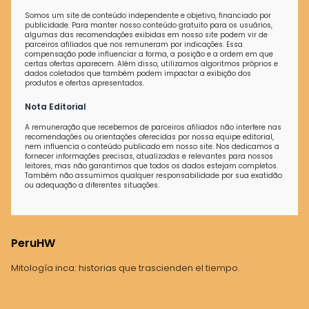
Somos um site de conteúdo independente e objetivo, financiado por
publicidade. Para manter nosso conteúdo gratuito para os usuários,
algumas das recomendações exibidas em nosso site podem vir de
parceiros afiliados que nos remuneram por indicações. Essa
compensação pode influenciar a forma, a posição e a ordem em que
certas ofertas aparecem. Além disso, utilizamos algoritmos próprios e
dados coletados que também podem impactar a exibição dos
produtos e ofertas apresentados.
Nota Editorial
A remuneração que recebemos de parceiros afiliados não interfere nas
recomendações ou orientações oferecidas por nossa equipe editorial,
nem influencia o conteúdo publicado em nosso site. Nos dedicamos a
fornecer informações precisas, atualizadas e relevantes para nossos
leitores, mas não garantimos que todos os dados estejam completos.
Também não assumimos qualquer responsabilidade por sua exatidão
ou adequação a diferentes situações.
PeruHW
Mitología inca: historias que trascienden el tiempo.