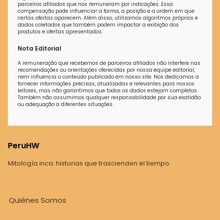
parceiros afiliados que nos remuneram por indicações. Essa
compensação pode influenciar a forma, a posição e a ordem em que
certas ofertas aparecem. Além disso, utilizamos algoritmos próprios e
dados coletados que também podem impactar a exibição dos
produtos e ofertas apresentados.
Nota Editorial
A remuneração que recebemos de parceiros afiliados não interfere nas
recomendações ou orientações oferecidas por nossa equipe editorial,
nem influencia o conteúdo publicado em nosso site. Nos dedicamos a
fornecer informações precisas, atualizadas e relevantes para nossos
leitores, mas não garantimos que todos os dados estejam completos.
Também não assumimos qualquer responsabilidade por sua exatidão
ou adequação a diferentes situações.
PeruHW
Mitología inca: historias que trascienden el tiempo.
Quiénes Somos