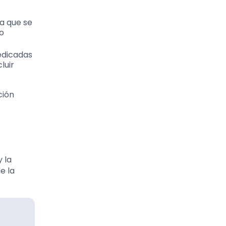
a que se
 o
dedicadas
luir
ción
 la
e la