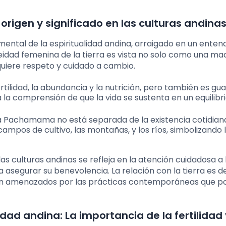
gen y significado en las culturas andina
ntal de la espiritualidad andina, arraigado en un enten
deidad femenina de la tierra es vista no solo como una ma
uiere respeto y cuidado a cambio.
ilidad, la abundancia y la nutrición, pero también es gu
ja la comprensión de que la vida se sustenta en un equilibr
 la Pachamama no está separada de la existencia cotidiana
mpos de cultivo, las montañas, y los ríos, simbolizando 
 culturas andinas se refleja en la atención cuidadosa a l
 asegurar su benevolencia. La relación con la tierra es d
ven amenazados por las prácticas contemporáneas que p
dad andina: La importancia de la fertilidad 