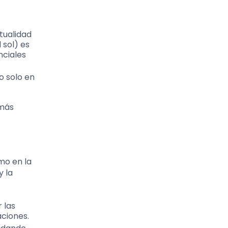
tualidad
 sol) es
nciales
o solo en
 más
mo en la
y la
 las
aciones.