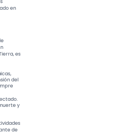
as
rado en
de
un
ierra, es
icas,
sión del
iempre
nectado.
 muerte y
tividades
tante de