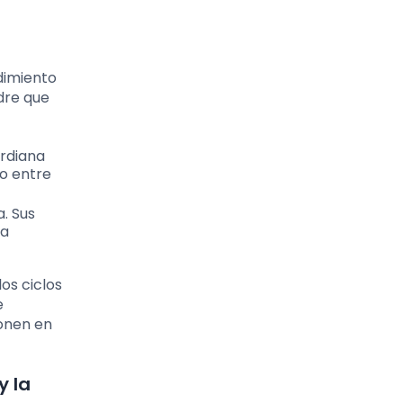
s
dimiento
dre que
ardiana
io entre
. Sus
la
os ciclos
e
onen en
y la