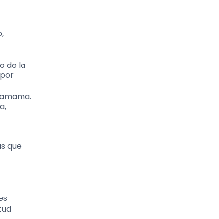
o,
o de la
 por
achamama.
a,
as que
es
tud