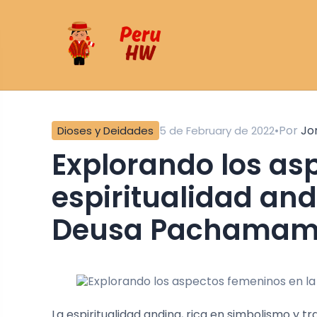
•
Por
Jo
Dioses y Deidades
5 de February de 2022
Explorando los aspectos femeninos en la
espiritualidad and
Deusa Pachama
La espiritualidad andina, rica en simbolismo y 