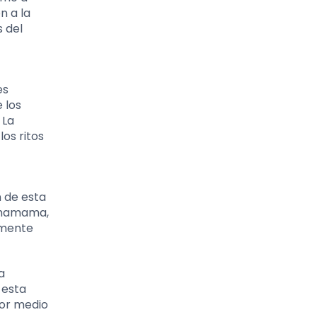
n a la
 del
es
 los
 La
os ritos
 de esta
achamama,
lmente
a
 esta
Por medio