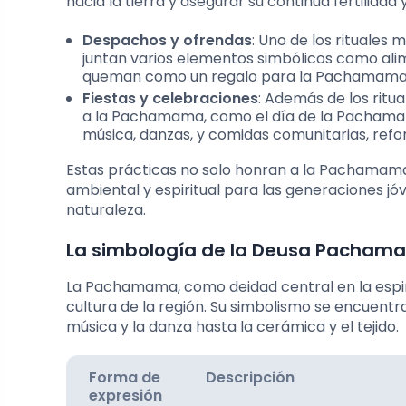
hacia la tierra y asegurar su continua fertilidad
Despachos y ofrendas
: Uno de los rituales
juntan varios elementos simbólicos como alime
queman como un regalo para la Pachamama
Fiestas y celebraciones
: Además de los ritua
a la Pachamama, como el día de la Pachamama,
música, danzas, y comidas comunitarias, refor
Estas prácticas no solo honran a la Pachamam
ambiental y espiritual para las generaciones jó
naturaleza.
La simbología de la Deusa Pachamam
La Pachamama, como deidad central en la espiri
cultura de la región. Su simbolismo se encuentr
música y la danza hasta la cerámica y el tejido.
Forma de
Descripción
expresión