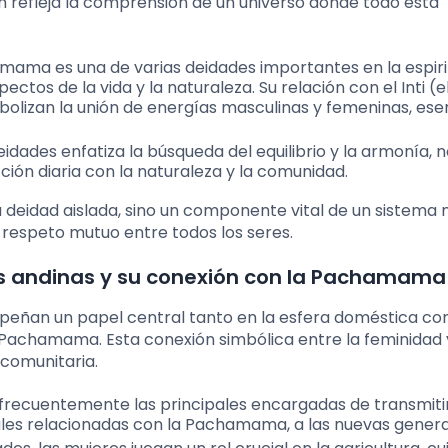
n refleja la comprensión de un universo donde todo está
amama es una de varias deidades importantes en la espiri
tos de la vida y la naturaleza. Su relación con el Inti (el
mbolizan la unión de energías masculinas y femeninas, ese
eidades enfatiza la búsqueda del equilibrio y la armonía, n
ción diaria con la naturaleza y la comunidad.
deidad aislada, sino un componente vital de un sistema
 respeto mutuo entre todos los seres.
des andinas y su conexión con la Pachamama
peñan un papel central tanto en la esfera doméstica co
a Pachamama. Esta conexión simbólica entre la feminidad 
 comunitaria.
 frecuentemente las principales encargadas de transmitir
tuales relacionadas con la Pachamama, a las nuevas gener