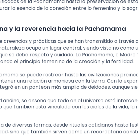
gnificados de la Pachamama hasta la preservación de est
urar la esencia de la conexión entre lo femenino y lo sag
dina y la reverencia hacia la Pachamama
 de creencias y prácticas que se han transmitido a través 
naturaleza ocupa un lugar central, siendo vista no como 
l que se debe respeto y cuidado. La Pachamama, o Madre T
ndo el principio femenino de la creación y la fertilidad.
hamama se puede rastrear hasta las civilizaciones preinca
ener una relación armoniosa con la tierra. Con la expan
integró en un panteón más amplio de deidades, aunque s
dad andina, se enseña que todo en el universo está interco
o que también está vinculada con los ciclos de la vida, la
 de diversas formas, desde rituales cotidianos hasta fes
eidad, sino que también sirven como un recordatorio cons