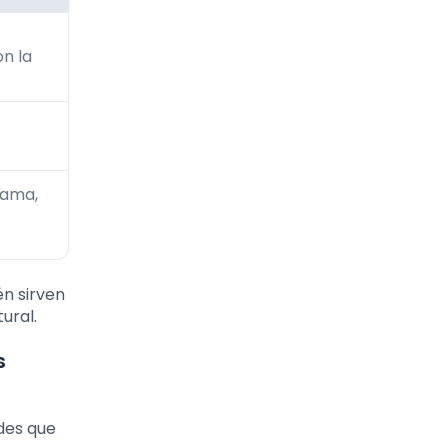
n la
mama,
én sirven
ural.
s
des que