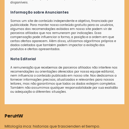
disponíveis.
Informação sobre Anunciantes
Somos um site de conteúdo independente e objetivo, financiado por
publicidade. Para manter nosso conteúdo gratuito para os usuários,
algumas das recomendações exibidas em nosso site podem vir de
parceiros afiliados que nos remuneram por indicações. Essa
compensação pode influenciar a forma, a posição e a ordem em que
certas ofertas aparecem. Além disso, utilizamos algoritmos próprios e
dados coletados que também podem impactar a exibição dos
produtos e ofertas apresentados.
Nota Editorial
A remuneração que recebemos de parceiros afiliados não interfere nas
recomendações ou orientações oferecidas por nossa equipe editorial,
nem influencia o conteúdo publicado em nosso site. Nos dedicamos a
fornecer informações precisas, atualizadas e relevantes para nossos
leitores, mas não garantimos que todos os dados estejam completos.
Também não assumimos qualquer responsabilidade por sua exatidão
ou adequação a diferentes situações.
PeruHW
Mitología inca: historias que trascienden el tiempo.