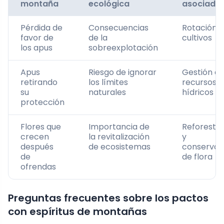
montaña
ecológica
asociada
Pérdida de
Consecuencias
Rotación 
favor de
de la
cultivos
los apus
sobreexplotación
Apus
Riesgo de ignorar
Gestión d
retirando
los límites
recursos
su
naturales
hídricos
protección
Flores que
Importancia de
Reforesta
crecen
la revitalización
y
después
de ecosistemas
conservac
de
de flora
ofrendas
Preguntas frecuentes sobre los pactos
con espíritus de montañas