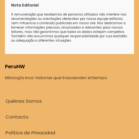
Nota Editorial
A remuneração que recebemos de parceiros afiliados não interfere nas
recomendações ou orientações oferecidas por nossa equipe editorial,
nem influencia o conteúdo publicado em nosso site. Nos dedicamos a
fornecer informações precisas, atualizadas e relevantes para nossos
leitores, mas não garantimos que todos os dados estejam completos.
Também não assumimos qualquer responsabilidade por sua exatidão
ou adequação a diferentes situações.
PeruHW
Mitología inca: historias que trascienden el tiempo.
Quiénes Somos
Contacto
Política de Privacidad