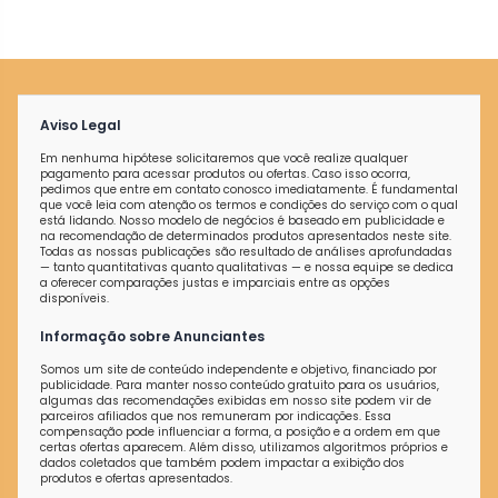
Aviso Legal
Em nenhuma hipótese solicitaremos que você realize qualquer
pagamento para acessar produtos ou ofertas. Caso isso ocorra,
pedimos que entre em contato conosco imediatamente. É fundamental
que você leia com atenção os termos e condições do serviço com o qual
está lidando. Nosso modelo de negócios é baseado em publicidade e
na recomendação de determinados produtos apresentados neste site.
Todas as nossas publicações são resultado de análises aprofundadas
— tanto quantitativas quanto qualitativas — e nossa equipe se dedica
a oferecer comparações justas e imparciais entre as opções
disponíveis.
Informação sobre Anunciantes
Somos um site de conteúdo independente e objetivo, financiado por
publicidade. Para manter nosso conteúdo gratuito para os usuários,
algumas das recomendações exibidas em nosso site podem vir de
parceiros afiliados que nos remuneram por indicações. Essa
compensação pode influenciar a forma, a posição e a ordem em que
certas ofertas aparecem. Além disso, utilizamos algoritmos próprios e
dados coletados que também podem impactar a exibição dos
produtos e ofertas apresentados.