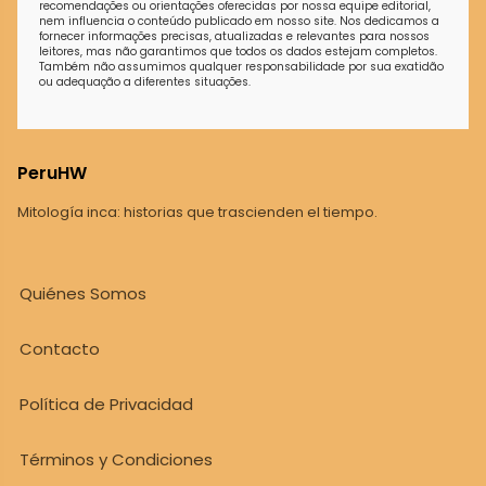
recomendações ou orientações oferecidas por nossa equipe editorial,
nem influencia o conteúdo publicado em nosso site. Nos dedicamos a
fornecer informações precisas, atualizadas e relevantes para nossos
leitores, mas não garantimos que todos os dados estejam completos.
Também não assumimos qualquer responsabilidade por sua exatidão
ou adequação a diferentes situações.
PeruHW
Mitología inca: historias que trascienden el tiempo.
Quiénes Somos
Contacto
Política de Privacidad
Términos y Condiciones