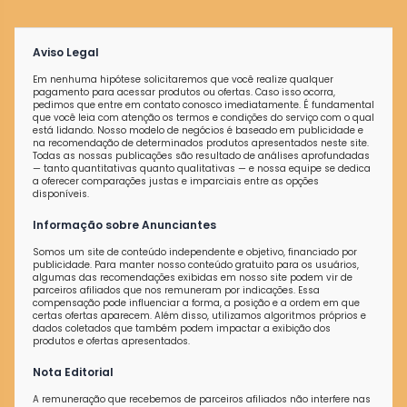
Aviso Legal
Em nenhuma hipótese solicitaremos que você realize qualquer
pagamento para acessar produtos ou ofertas. Caso isso ocorra,
pedimos que entre em contato conosco imediatamente. É fundamental
que você leia com atenção os termos e condições do serviço com o qual
está lidando. Nosso modelo de negócios é baseado em publicidade e
na recomendação de determinados produtos apresentados neste site.
Todas as nossas publicações são resultado de análises aprofundadas
— tanto quantitativas quanto qualitativas — e nossa equipe se dedica
a oferecer comparações justas e imparciais entre as opções
disponíveis.
Informação sobre Anunciantes
Somos um site de conteúdo independente e objetivo, financiado por
publicidade. Para manter nosso conteúdo gratuito para os usuários,
algumas das recomendações exibidas em nosso site podem vir de
parceiros afiliados que nos remuneram por indicações. Essa
compensação pode influenciar a forma, a posição e a ordem em que
certas ofertas aparecem. Além disso, utilizamos algoritmos próprios e
dados coletados que também podem impactar a exibição dos
produtos e ofertas apresentados.
Nota Editorial
A remuneração que recebemos de parceiros afiliados não interfere nas