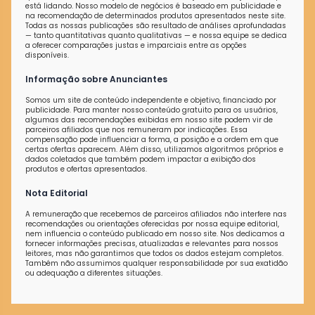
está lidando. Nosso modelo de negócios é baseado em publicidade e
na recomendação de determinados produtos apresentados neste site.
Todas as nossas publicações são resultado de análises aprofundadas
— tanto quantitativas quanto qualitativas — e nossa equipe se dedica
a oferecer comparações justas e imparciais entre as opções
disponíveis.
Informação sobre Anunciantes
Somos um site de conteúdo independente e objetivo, financiado por
publicidade. Para manter nosso conteúdo gratuito para os usuários,
algumas das recomendações exibidas em nosso site podem vir de
parceiros afiliados que nos remuneram por indicações. Essa
compensação pode influenciar a forma, a posição e a ordem em que
certas ofertas aparecem. Além disso, utilizamos algoritmos próprios e
dados coletados que também podem impactar a exibição dos
produtos e ofertas apresentados.
Nota Editorial
A remuneração que recebemos de parceiros afiliados não interfere nas
recomendações ou orientações oferecidas por nossa equipe editorial,
nem influencia o conteúdo publicado em nosso site. Nos dedicamos a
fornecer informações precisas, atualizadas e relevantes para nossos
leitores, mas não garantimos que todos os dados estejam completos.
Também não assumimos qualquer responsabilidade por sua exatidão
ou adequação a diferentes situações.