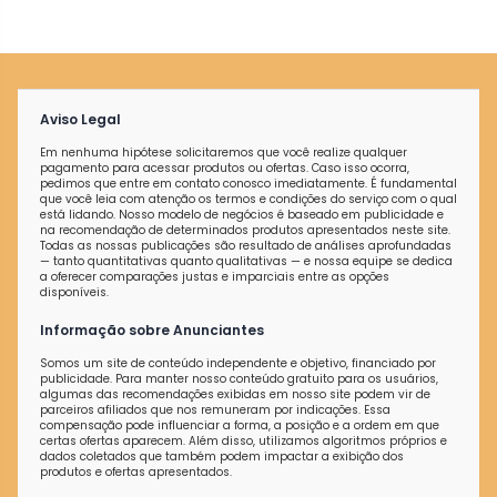
Aviso Legal
Em nenhuma hipótese solicitaremos que você realize qualquer
pagamento para acessar produtos ou ofertas. Caso isso ocorra,
pedimos que entre em contato conosco imediatamente. É fundamental
que você leia com atenção os termos e condições do serviço com o qual
está lidando. Nosso modelo de negócios é baseado em publicidade e
na recomendação de determinados produtos apresentados neste site.
Todas as nossas publicações são resultado de análises aprofundadas
— tanto quantitativas quanto qualitativas — e nossa equipe se dedica
a oferecer comparações justas e imparciais entre as opções
disponíveis.
Informação sobre Anunciantes
Somos um site de conteúdo independente e objetivo, financiado por
publicidade. Para manter nosso conteúdo gratuito para os usuários,
algumas das recomendações exibidas em nosso site podem vir de
parceiros afiliados que nos remuneram por indicações. Essa
compensação pode influenciar a forma, a posição e a ordem em que
certas ofertas aparecem. Além disso, utilizamos algoritmos próprios e
dados coletados que também podem impactar a exibição dos
produtos e ofertas apresentados.