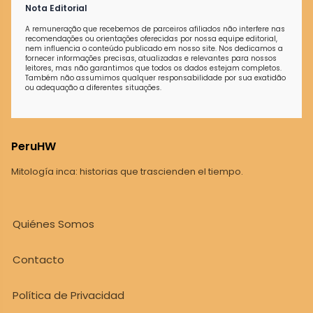
Nota Editorial
A remuneração que recebemos de parceiros afiliados não interfere nas
recomendações ou orientações oferecidas por nossa equipe editorial,
nem influencia o conteúdo publicado em nosso site. Nos dedicamos a
fornecer informações precisas, atualizadas e relevantes para nossos
leitores, mas não garantimos que todos os dados estejam completos.
Também não assumimos qualquer responsabilidade por sua exatidão
ou adequação a diferentes situações.
PeruHW
Mitología inca: historias que trascienden el tiempo.
Quiénes Somos
Contacto
Política de Privacidad