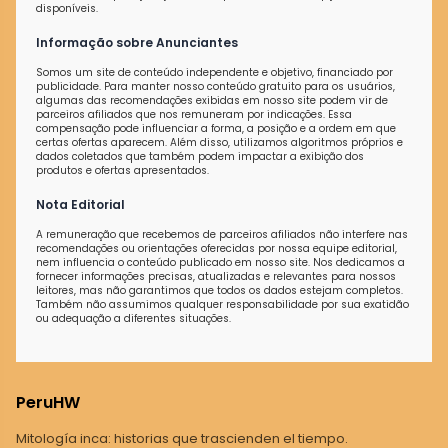
disponíveis.
Informação sobre Anunciantes
Somos um site de conteúdo independente e objetivo, financiado por
publicidade. Para manter nosso conteúdo gratuito para os usuários,
algumas das recomendações exibidas em nosso site podem vir de
parceiros afiliados que nos remuneram por indicações. Essa
compensação pode influenciar a forma, a posição e a ordem em que
certas ofertas aparecem. Além disso, utilizamos algoritmos próprios e
dados coletados que também podem impactar a exibição dos
produtos e ofertas apresentados.
Nota Editorial
A remuneração que recebemos de parceiros afiliados não interfere nas
recomendações ou orientações oferecidas por nossa equipe editorial,
nem influencia o conteúdo publicado em nosso site. Nos dedicamos a
fornecer informações precisas, atualizadas e relevantes para nossos
leitores, mas não garantimos que todos os dados estejam completos.
Também não assumimos qualquer responsabilidade por sua exatidão
ou adequação a diferentes situações.
PeruHW
Mitología inca: historias que trascienden el tiempo.