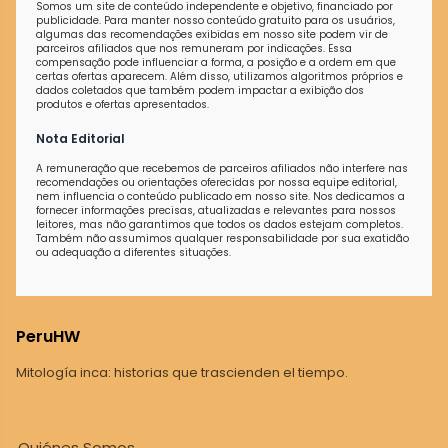
Somos um site de conteúdo independente e objetivo, financiado por
publicidade. Para manter nosso conteúdo gratuito para os usuários,
algumas das recomendações exibidas em nosso site podem vir de
parceiros afiliados que nos remuneram por indicações. Essa
compensação pode influenciar a forma, a posição e a ordem em que
certas ofertas aparecem. Além disso, utilizamos algoritmos próprios e
dados coletados que também podem impactar a exibição dos
produtos e ofertas apresentados.
Nota Editorial
A remuneração que recebemos de parceiros afiliados não interfere nas
recomendações ou orientações oferecidas por nossa equipe editorial,
nem influencia o conteúdo publicado em nosso site. Nos dedicamos a
fornecer informações precisas, atualizadas e relevantes para nossos
leitores, mas não garantimos que todos os dados estejam completos.
Também não assumimos qualquer responsabilidade por sua exatidão
ou adequação a diferentes situações.
PeruHW
Mitología inca: historias que trascienden el tiempo.
Quiénes Somos