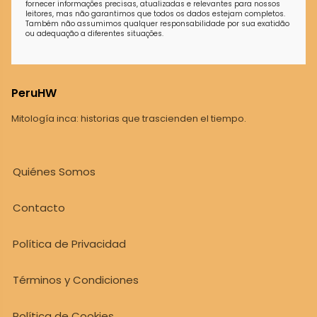
fornecer informações precisas, atualizadas e relevantes para nossos
leitores, mas não garantimos que todos os dados estejam completos.
Também não assumimos qualquer responsabilidade por sua exatidão
ou adequação a diferentes situações.
PeruHW
Mitología inca: historias que trascienden el tiempo.
Quiénes Somos
Contacto
Política de Privacidad
Términos y Condiciones
Política de Cookies