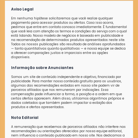
Aviso Legal
Em nenhuma hipótese solicitaremos que você realize qualquer
pagamento para acessar produtos ou ofertas. Caso isso ocorra,
pedimos que entre em contato conosco imediatamente. É fundamental
que você leia com atenção os termos e condições do serviço com o qual
está lidando. Nosso modelo de negócios é baseado em publicidade e
na recomendação de determinados produtos apresentados neste site.
Todas as nossas publicações são resultado de análises aprofundadas
— tanto quantitativas quanto qualitativas — e nossa equipe se dedica
a oferecer comparações justas e imparciais entre as opções
disponíveis.
Informação sobre Anunciantes
Somos um site de conteúdo independente e objetivo, financiado por
publicidade. Para manter nosso conteúdo gratuito para os usuários,
algumas das recomendações exibidas em nosso site podem vir de
parceiros afiliados que nos remuneram por indicações. Essa
compensação pode influenciar a forma, a posição e a ordem em que
certas ofertas aparecem. Além disso, utilizamos algoritmos próprios e
dados coletados que também podem impactar a exibição dos
produtos e ofertas apresentados.
Nota Editorial
A remuneração que recebemos de parceiros afiliados não interfere nas
recomendações ou orientações oferecidas por nossa equipe editorial,
nem influencia o conteúdo publicado em nosso site. Nos dedicamos a