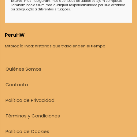
leitores, mas não garantimos que todos os dados estejam completos.
Também não assumimos qualquer responsabilidade por sua exatidão
ou adequação a diferentes situações.
PeruHW
Mitología inca: historias que trascienden el tiempo.
Quiénes Somos
Contacto
Política de Privacidad
Términos y Condiciones
Política de Cookies