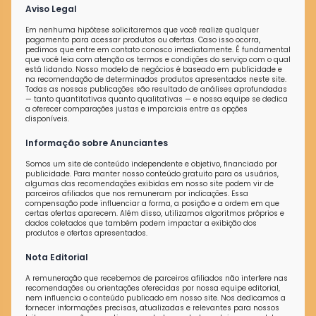
Aviso Legal
Em nenhuma hipótese solicitaremos que você realize qualquer
pagamento para acessar produtos ou ofertas. Caso isso ocorra,
pedimos que entre em contato conosco imediatamente. É fundamental
que você leia com atenção os termos e condições do serviço com o qual
está lidando. Nosso modelo de negócios é baseado em publicidade e
na recomendação de determinados produtos apresentados neste site.
Todas as nossas publicações são resultado de análises aprofundadas
— tanto quantitativas quanto qualitativas — e nossa equipe se dedica
a oferecer comparações justas e imparciais entre as opções
disponíveis.
Informação sobre Anunciantes
Somos um site de conteúdo independente e objetivo, financiado por
publicidade. Para manter nosso conteúdo gratuito para os usuários,
algumas das recomendações exibidas em nosso site podem vir de
parceiros afiliados que nos remuneram por indicações. Essa
compensação pode influenciar a forma, a posição e a ordem em que
certas ofertas aparecem. Além disso, utilizamos algoritmos próprios e
dados coletados que também podem impactar a exibição dos
produtos e ofertas apresentados.
Nota Editorial
A remuneração que recebemos de parceiros afiliados não interfere nas
recomendações ou orientações oferecidas por nossa equipe editorial,
nem influencia o conteúdo publicado em nosso site. Nos dedicamos a
fornecer informações precisas, atualizadas e relevantes para nossos