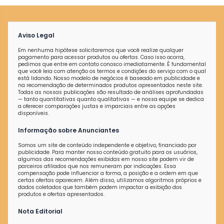
Aviso Legal
Em nenhuma hipótese solicitaremos que você realize qualquer
pagamento para acessar produtos ou ofertas. Caso isso ocorra,
pedimos que entre em contato conosco imediatamente. É fundamental
que você leia com atenção os termos e condições do serviço com o qual
está lidando. Nosso modelo de negócios é baseado em publicidade e
na recomendação de determinados produtos apresentados neste site.
Todas as nossas publicações são resultado de análises aprofundadas
— tanto quantitativas quanto qualitativas — e nossa equipe se dedica
a oferecer comparações justas e imparciais entre as opções
disponíveis.
Informação sobre Anunciantes
Somos um site de conteúdo independente e objetivo, financiado por
publicidade. Para manter nosso conteúdo gratuito para os usuários,
algumas das recomendações exibidas em nosso site podem vir de
parceiros afiliados que nos remuneram por indicações. Essa
compensação pode influenciar a forma, a posição e a ordem em que
certas ofertas aparecem. Além disso, utilizamos algoritmos próprios e
dados coletados que também podem impactar a exibição dos
produtos e ofertas apresentados.
Nota Editorial