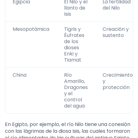
Egipcia
El Nilo y el
La fertilidad
llanto de
del Nilo
Isis
Mesopotámica
Tigris y
Creación y
Éufrates
sustento
de los
dioses
Enki y
Tiamat
China
Río
Crecimiento
Amarillo,
y
Dragones
protección
y el
control
del agua
En Egipto, por ejemplo, el río Nilo tiene una conexión
con las lágrimas de la diosa Isis, las cuales formaron
el río alimentador de las culturas del antiguo Egipto.