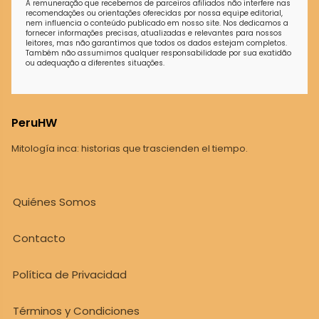
A remuneração que recebemos de parceiros afiliados não interfere nas
recomendações ou orientações oferecidas por nossa equipe editorial,
nem influencia o conteúdo publicado em nosso site. Nos dedicamos a
fornecer informações precisas, atualizadas e relevantes para nossos
leitores, mas não garantimos que todos os dados estejam completos.
Também não assumimos qualquer responsabilidade por sua exatidão
ou adequação a diferentes situações.
PeruHW
Mitología inca: historias que trascienden el tiempo.
Quiénes Somos
Contacto
Política de Privacidad
Términos y Condiciones