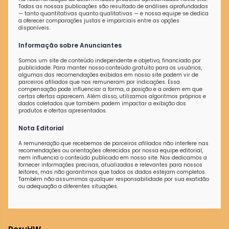
Todas as nossas publicações são resultado de análises aprofundadas
— tanto quantitativas quanto qualitativas — e nossa equipe se dedica
a oferecer comparações justas e imparciais entre as opções
disponíveis.
Informação sobre Anunciantes
Somos um site de conteúdo independente e objetivo, financiado por
publicidade. Para manter nosso conteúdo gratuito para os usuários,
algumas das recomendações exibidas em nosso site podem vir de
parceiros afiliados que nos remuneram por indicações. Essa
compensação pode influenciar a forma, a posição e a ordem em que
certas ofertas aparecem. Além disso, utilizamos algoritmos próprios e
dados coletados que também podem impactar a exibição dos
produtos e ofertas apresentados.
Nota Editorial
A remuneração que recebemos de parceiros afiliados não interfere nas
recomendações ou orientações oferecidas por nossa equipe editorial,
nem influencia o conteúdo publicado em nosso site. Nos dedicamos a
fornecer informações precisas, atualizadas e relevantes para nossos
leitores, mas não garantimos que todos os dados estejam completos.
Também não assumimos qualquer responsabilidade por sua exatidão
ou adequação a diferentes situações.