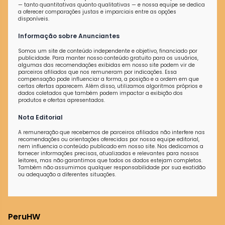
— tanto quantitativas quanto qualitativas — e nossa equipe se dedica
a oferecer comparações justas e imparciais entre as opções
disponíveis.
Informação sobre Anunciantes
Somos um site de conteúdo independente e objetivo, financiado por
publicidade. Para manter nosso conteúdo gratuito para os usuários,
algumas das recomendações exibidas em nosso site podem vir de
parceiros afiliados que nos remuneram por indicações. Essa
compensação pode influenciar a forma, a posição e a ordem em que
certas ofertas aparecem. Além disso, utilizamos algoritmos próprios e
dados coletados que também podem impactar a exibição dos
produtos e ofertas apresentados.
Nota Editorial
A remuneração que recebemos de parceiros afiliados não interfere nas
recomendações ou orientações oferecidas por nossa equipe editorial,
nem influencia o conteúdo publicado em nosso site. Nos dedicamos a
fornecer informações precisas, atualizadas e relevantes para nossos
leitores, mas não garantimos que todos os dados estejam completos.
Também não assumimos qualquer responsabilidade por sua exatidão
ou adequação a diferentes situações.
PeruHW