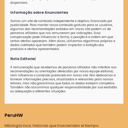
disponíveis.
Informação sobre Anunciantes
Somos um site de conteúdo independente e objetivo, financiado por
publicidade. Para manter nosso conteúdo gratuito para os usuários,
algumas das recomendações exibidas em nosso site podem vir de
parceiros afiliados que nos remuneram por indicações. Essa
compensação pode influenciar a forma, a posição e a ordem em que
certas ofertas aparecem. Além disso, utilizamos algoritmos próprios e
dados coletados que também podem impactar a exibição dos
produtos e ofertas apresentados.
Nota Editorial
A remuneração que recebemos de parceiros afiliados não interfere nas
recomendações ou orientações oferecidas por nossa equipe editorial,
nem influencia o conteúdo publicado em nosso site. Nos dedicamos a
fornecer informações precisas, atualizadas e relevantes para nossos
leitores, mas não garantimos que todos os dados estejam completos.
Também não assumimos qualquer responsabilidade por sua exatidão
ou adequação a diferentes situações.
PeruHW
Mitología inca: historias que trascienden el tiempo.