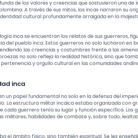
nda de los valores y creencias que sostuvieron una de l
olombina. A través de sus mitos, los incas narraron su ori
 identidad cultural profundamente arraigada en la majes
ogía inca se encuentran los relatos de sus guerreros, fig
ia del pueblo inca. Estos guerreros no solo lucharon en b
defendiendo las creencias y costumbres frente a las amen
roezas no solo refleja la realidad histórica, sino que tam
pertenencia y orgullo cultural en las comunidades andin
edad inca
n un papel fundamental no solo en la defensa del imperio
io. La estructura militar incaica estaba organizada con g
que cada guerrero tenía su lugar y función específica. Los 
 militares, habilidades de combate y, sobre todo, lealtad 
a el ámbito físico, sino también espiritual. Se les enseña