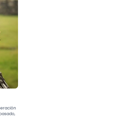
neración
 pasado,