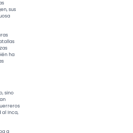
as
gen, sus
tuosa
uras
atallas
azas
bién ha
as
, sino
ran
guerreros
al Inca,
ba a