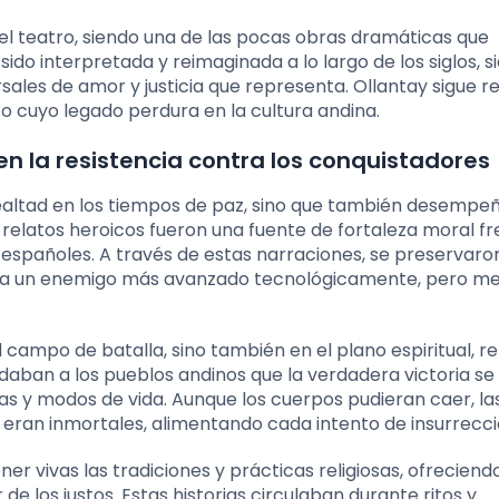
n el teatro, siendo una de las pocas obras dramáticas que
sido interpretada y reimaginada a lo largo de los siglos, 
sales de amor y justicia que representa. Ollantay sigue 
o cuyo legado perdura en la cultura andina.
 en la resistencia contra los conquistadores
 lealtad en los tiempos de paz, sino que también desempe
s relatos heroicos fueron una fuente de fortaleza moral fr
spañoles. A través de estas narraciones, se preservaron
nte a un enemigo más avanzado tecnológicamente, pero m
 campo de batalla, sino también en el plano espiritual, re
rdaban a los pueblos andinos que la verdadera victoria se
s y modos de vida. Aunque los cuerpos pudieran caer, la
eran inmortales, alimentando cada intento de insurrecci
 vivas las tradiciones y prácticas religiosas, ofreciend
 de los justos. Estas historias circulaban durante ritos y