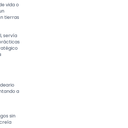
de vida o
un
n tierras
, servía
prácticas
ratégico
a
ideario
entando a
gos sin
 creía