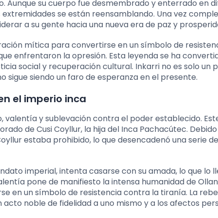
rdido. Aunque su cuerpo fue desmembrado y enterrado en d
sus extremidades se están reensamblando. Una vez comple
 liderar a su gente hacia una nueva era de paz y prosperid
rración mítica para convertirse en un símbolo de resisten
ue enfrentaron la opresión. Esta leyenda se ha converti
icia social y recuperación cultural. Inkarri no es solo un 
 sigue siendo un faro de esperanza en el presente.
en el imperio inca
o, valentía y sublevación contra el poder establecido. Est
rado de Cusi Coyllur, la hija del Inca Pachacútec. Debido
 Coyllur estaba prohibido, lo que desencadenó una serie d
ndato imperial, intenta casarse con su amada, lo que lo l
alentía pone de manifiesto la intensa humanidad de Ollan
e en un símbolo de resistencia contra la tiranía. La rebe
 acto noble de fidelidad a uno mismo y a los afectos per