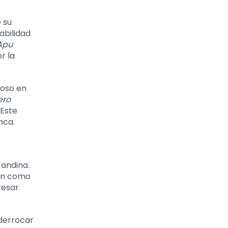
e su
abilidad
Apu
r la
ioso en
ero
 Este
nca.
 andina.
ión como
resar
 derrocar