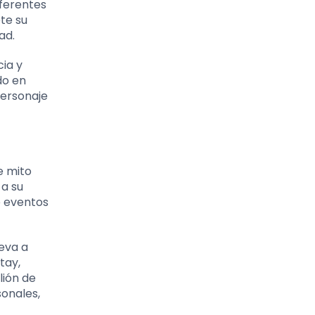
iferentes
te su
ad.
cia y
do en
personaje
e mito
 a su
e eventos
leva a
tay,
lión de
sonales,