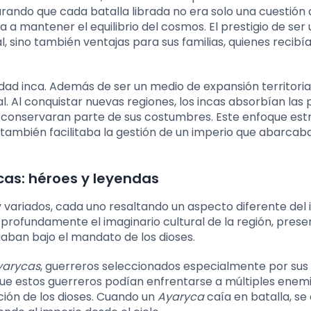
egurando que cada batalla librada no era solo una cuestión 
a mantener el equilibrio del cosmos. El prestigio de ser 
 sino también ventajas para sus familias, quienes recibía
edad inca. Además de ser un medio de expansión territorial
 Al conquistar nuevas regiones, los incas absorbían las 
s conservaran parte de sus costumbres. Este enfoque est
e también facilitaba la gestión de un imperio que abarcab
cas: héroes y leyendas
y variados, cada uno resaltando un aspecto diferente del 
o profundamente el imaginario cultural de la región, pres
uaban bajo el mandato de los dioses.
yarycas
, guerreros seleccionados especialmente por sus
que estos guerreros podían enfrentarse a múltiples enemi
ición de los dioses. Cuando un
Ayaryca
caía en batalla, se