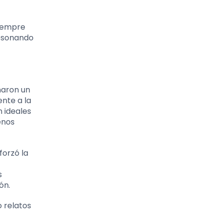
siempre
resonando
ñaron un
ente a la
 ideales
enos
forzó la
s
ón.
o relatos