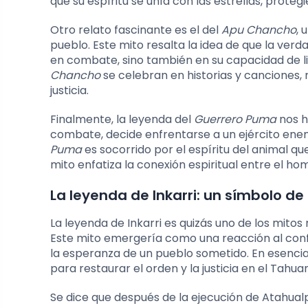
que su espíritu se unía con las estrellas, protegi
Otro relato fascinante es el del
Apu Chancho
, 
pueblo. Este mito resalta la idea de que la ver
en combate, sino también en su capacidad de l
Chancho
se celebran en historias y canciones,
justicia.
Finalmente, la leyenda del
Guerrero Puma
nos h
combate, decide enfrentarse a un ejército enemig
Puma
es socorrido por el espíritu del animal 
mito enfatiza la conexión espiritual entre el ho
La leyenda de Inkarri: un símbolo de
La leyenda de Inkarri es quizás uno de los mito
Este mito emergería como una reacción al conf
la esperanza de un pueblo sometido. En esencia, 
para restaurar el orden y la justicia en el Tahua
Se dice que después de la ejecución de Atahualp