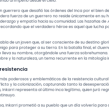
endo al imperio desde el cielo.
un guerrero que desafió las órdenes del Inca por el bien d
dadera fuerza de un guerrero no reside únicamente en su h
iderazgo y empatía hacia su comunidad. Las hazañas de
 recordando que el verdadero héroe es aquel que lucha po
abla de un joven que, al ser consciente de su destino glor
o para proteger a su tierra. En la batalla final, el
Guerr
que lleva su nombre, otorgándole una fuerza sobrehumana.
mbre y la naturaleza, un tema recurrente en la mitología i
 resistencia
s más poderosos y emblemáticos de la resistencia cultural
licto y la colonización, capturando tanto la desesperac
Inkarri representa al último inca legítimo, quien juró reg
ntinsuyo.
a, Inkarri prometió a su pueblo que un día volvería para