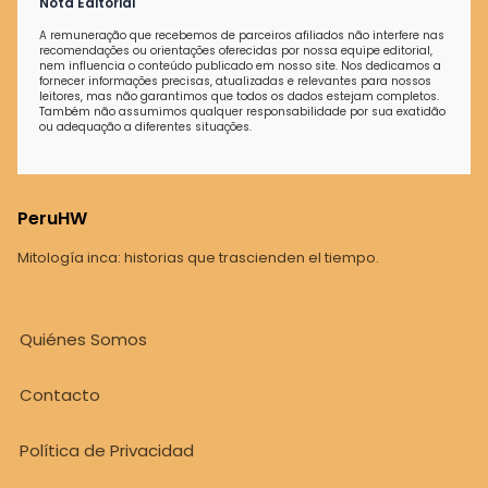
Nota Editorial
A remuneração que recebemos de parceiros afiliados não interfere nas
recomendações ou orientações oferecidas por nossa equipe editorial,
nem influencia o conteúdo publicado em nosso site. Nos dedicamos a
fornecer informações precisas, atualizadas e relevantes para nossos
leitores, mas não garantimos que todos os dados estejam completos.
Também não assumimos qualquer responsabilidade por sua exatidão
ou adequação a diferentes situações.
PeruHW
Mitología inca: historias que trascienden el tiempo.
Quiénes Somos
Contacto
Política de Privacidad