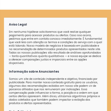
Aviso Legal
Em nenhuma hipótese solicitaremos que você realize qualquer
pagamento para acessar produtos ou ofertas. Caso isso ocorra,
pedimos que entre em contato conosco imediatamente. É fundamental
que você leia com atenção os termos e condições do serviço com o qual
está lidando. Nosso modelo de negócios é baseado em publicidade e
na recomendação de determinados produtos apresentados neste site.
Todas as nossas publicações são resultado de análises aprofundadas
— tanto quantitativas quanto qualitativas — e nossa equipe se dedica
a oferecer comparações justas e imparciais entre as opções
disponíveis.
Informação sobre Anunciantes
Somos um site de conteúdo independente e objetivo, financiado por
publicidade. Para manter nosso conteúdo gratuito para os usuários,
algumas das recomendações exibidas em nosso site podem vir de
parceiros afiliados que nos remuneram por indicações. Essa
compensação pode influenciar a forma, a posição e a ordem em que
certas ofertas aparecem. Além disso, utilizamos algoritmos próprios e
dados coletados que também podem impactar a exibição dos
produtos e ofertas apresentados.