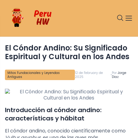
El Cóndor Andino: Su Significado
Espiritual y Cultural en los Andes
Mitos Fundacionales y Leyendas
12 de February de
Por
Jorge
•
Antiguas
2025
Diaz
Introducción al cóndor andino:
características y hábitat
El cóndor andino, conocido científicamente como
Vultur gryphus
, es una de las aves más