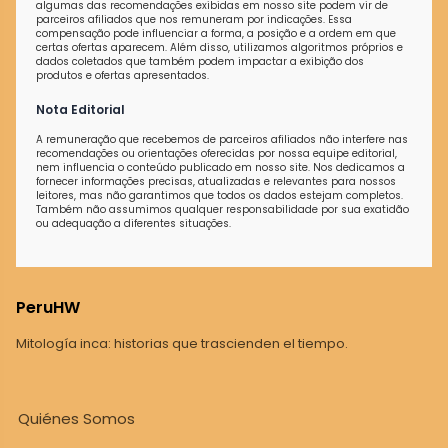
algumas das recomendações exibidas em nosso site podem vir de
parceiros afiliados que nos remuneram por indicações. Essa
compensação pode influenciar a forma, a posição e a ordem em que
certas ofertas aparecem. Além disso, utilizamos algoritmos próprios e
dados coletados que também podem impactar a exibição dos
produtos e ofertas apresentados.
Nota Editorial
A remuneração que recebemos de parceiros afiliados não interfere nas
recomendações ou orientações oferecidas por nossa equipe editorial,
nem influencia o conteúdo publicado em nosso site. Nos dedicamos a
fornecer informações precisas, atualizadas e relevantes para nossos
leitores, mas não garantimos que todos os dados estejam completos.
Também não assumimos qualquer responsabilidade por sua exatidão
ou adequação a diferentes situações.
PeruHW
Mitología inca: historias que trascienden el tiempo.
Quiénes Somos