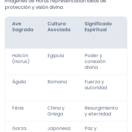
imágenes de Horus representaban ideas de
protección y visión divina.
Ave
Cultura
Significado
Sagrada
Asociada
Espiritual
Halcón
Egipcia
Poder y
(Horus)
conexión
divina
Águila
Romana
Fuerza y
autoridad
Fénix
China y
Resurgimiento
Griega
y eternidad
Garza
Japonesa
Paz y