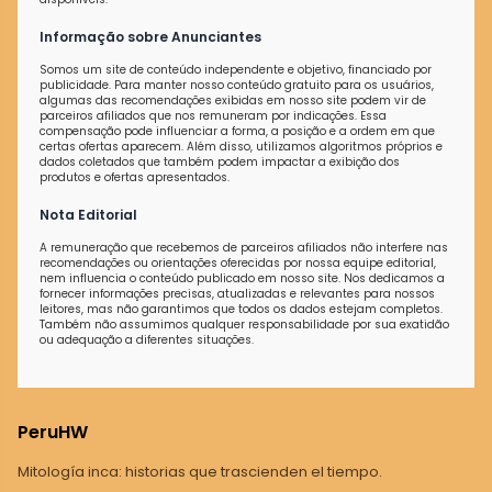
Informação sobre Anunciantes
Somos um site de conteúdo independente e objetivo, financiado por
publicidade. Para manter nosso conteúdo gratuito para os usuários,
algumas das recomendações exibidas em nosso site podem vir de
parceiros afiliados que nos remuneram por indicações. Essa
compensação pode influenciar a forma, a posição e a ordem em que
certas ofertas aparecem. Além disso, utilizamos algoritmos próprios e
dados coletados que também podem impactar a exibição dos
produtos e ofertas apresentados.
Nota Editorial
A remuneração que recebemos de parceiros afiliados não interfere nas
recomendações ou orientações oferecidas por nossa equipe editorial,
nem influencia o conteúdo publicado em nosso site. Nos dedicamos a
fornecer informações precisas, atualizadas e relevantes para nossos
leitores, mas não garantimos que todos os dados estejam completos.
Também não assumimos qualquer responsabilidade por sua exatidão
ou adequação a diferentes situações.
PeruHW
Mitología inca: historias que trascienden el tiempo.