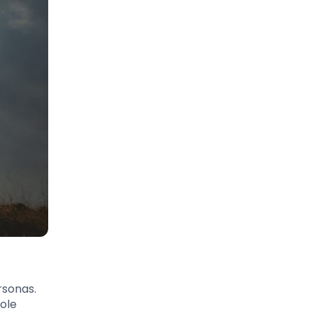
rsonas.
dole