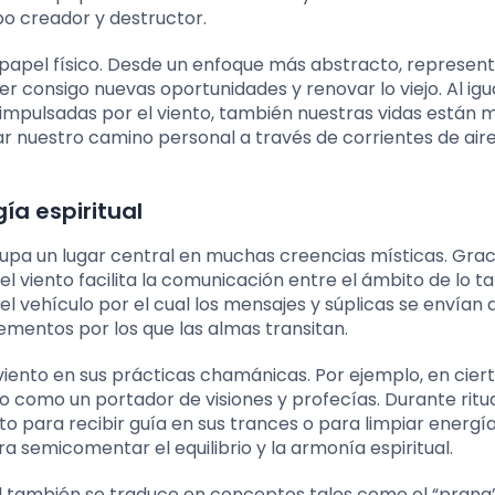
o creador y destructor.
u papel físico. Desde un enfoque más abstracto, represen
r consigo nuevas oportunidades y renovar lo viejo. Al igu
 impulsadas por el viento, también nuestras vidas están
 nuestro camino personal a través de corrientes de air
gía espiritual
cupa un lugar central en muchas creencias místicas. Grac
l viento facilita la comunicación entre el ámbito de lo ta
 el vehículo por el cual los mensajes y súplicas se envían a
lementos por los que las almas transitan.
viento en sus prácticas chamánicas. Por ejemplo, en cier
to como un portador de visiones y profecías. Durante ritu
o para recibir guía en sus trances o para limpiar energí
 semicomentar el equilibrio y la armonía espiritual.
tual también se traduce en conceptos tales como el “prana”