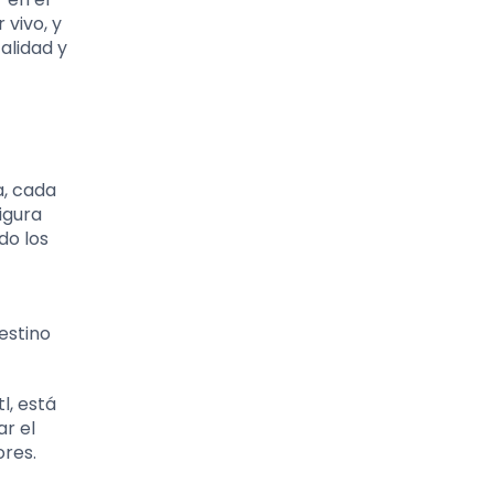
 vivo, y
talidad y
a, cada
igura
do los
estino
l, está
ar el
ores.