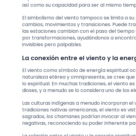
así como su capacidad para ser al mismo tiemp
El simbolismo del viento tampoco se limita a s
cambios, movimientos y transiciones. Puede trae
las estaciones cambian con el paso del tiempo
por transformaciones, ayudándonos a encontrar
invisibles pero palpables.
La conexión entre el viento y la ener
El viento como símbolo de energía espiritual o
naturaleza etérea y omnipresente, se cree que e
lo espiritual. En muchas tradiciones, el viento es
dioses, y a menudo se lo considera uno de los e
Las culturas indígenas a menudo incorporan el 
tradiciones nativas americanas, el viento es vis
sagrados, los chamanes podrían invocar al vient
negativas, reconociendo su poder inherente para
La relación entre el viento y la energía espiri