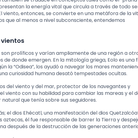
presentan la energía vital que circula a través de todo ser
El viento, entonces, se convierte en una metáfora de la vi
nos que al menos a nivel subconsciente, entendemos
 vientos
s son prolíficos y varían ampliamente de una región a otr
os de donde emergen. En la mitología griega, Eolo es una f
gún la “Odisea”, los ayudó a navegar los mares mantenien
 una curiosidad humana desató tempestades ocultas.
ios del viento y del mar, protector de los navegantes y
l viento con su habilidad para cambiar las mareas y el d
r natural que tenía sobre sus seguidores.
 el dios Ehécatl, una manifestación del dios Quetzalcóat
 aztecas, él fue responsable de barrer la Tierra y despej
na después de la destrucción de las generaciones anteri