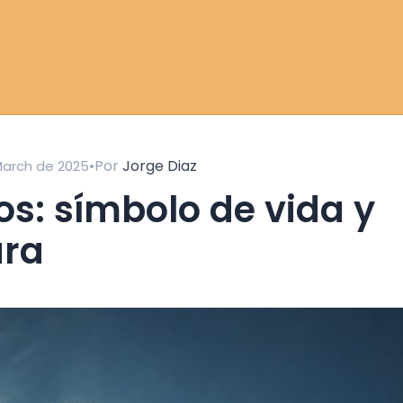
•
Por
Jorge Diaz
March de 2025
ura