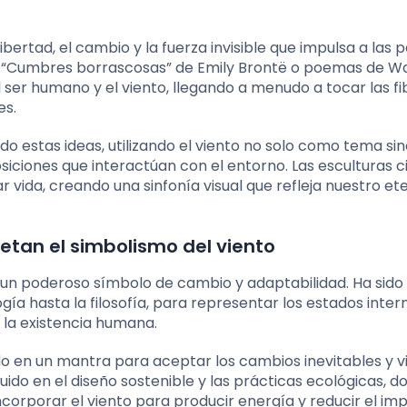
libertad, el cambio y la fuerza invisible que impulsa a las
o “Cumbres borrascosas” de Emily Brontë o poemas de Wa
ser humano y el viento, llegando a menudo a tocar las fi
es.
o estas ideas, utilizando el viento no solo como tema s
ciones que interactúan con el entorno. Las esculturas ci
 vida, creando una sinfonía visual que refleja nuestro et
etan el simbolismo del viento
o un poderoso símbolo de cambio y adaptabilidad. Ha sido
ogía hasta la filosofía, para representar los estados inter
 la existencia humana.
do en un mantra para aceptar los cambios inevitables y vi
ido en el diseño sostenible y las prácticas ecológicas, d
ncorporar el viento para producir energía y reducir el im