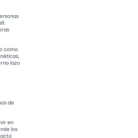
 personas
lt
bras
ino como
néticas,
erno lazo
nos de
vir en
onde los
pacto