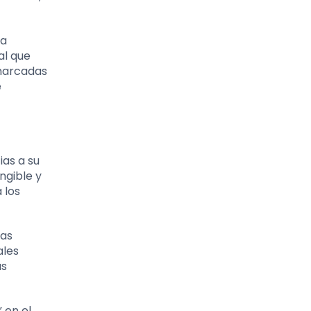
ta
al que
 marcadas
e
ias a su
ngible y
 los
tas
ales
as
 en el