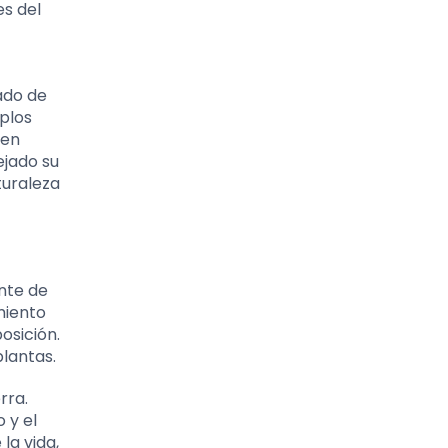
es del
ado de
plos
ien
ejado su
turaleza
nte de
miento
osición.
plantas.
rra.
 y el
la vida,