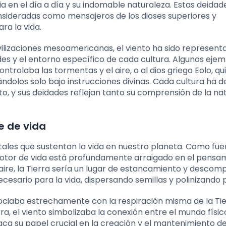
ia en el día a día y su indomable naturaleza. Estas deidad
sideradas como mensajeros de los dioses superiores y
ra la vida.
ilizaciones mesoamericanas, el viento ha sido represent
s y el entorno específico de cada cultura. Algunos ejem
ntrolaba las tormentas y el aire, o al dios griego Eolo, qu
ndolos solo bajo instrucciones divinas. Cada cultura ha d
o, y sus deidades reflejan tanto su comprensión de la na
e de vida
ales que sustentan la vida en nuestro planeta. Como fue
motor de vida está profundamente arraigado en el pensa
 aire, la Tierra sería un lugar de estancamiento y descomp
ecesario para la vida, dispersando semillas y polinizando 
sociaba estrechamente con la respiración misma de la Tie
a, el viento simbolizaba la conexión entre el mundo físico
taca su papel crucial en la creación y el mantenimiento de 