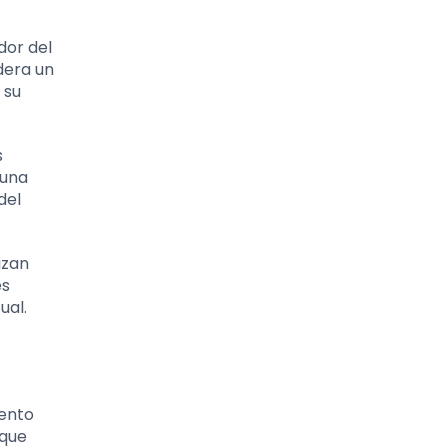
dor del
dera un
 su
s
 una
del
izan
es
ual.
iento
 que