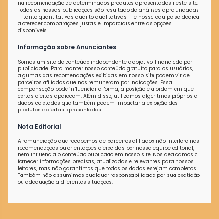
na recomendação de determinados produtos apresentados neste site.
Todas as nossas publicações são resultado de análises aprofundadas
— tanto quantitativas quanto qualitativas — e nossa equipe se dedica
a oferecer comparações justas e imparciais entre as opções
disponíveis.
Informação sobre Anunciantes
Somos um site de conteúdo independente e objetivo, financiado por
publicidade. Para manter nosso conteúdo gratuito para os usuários,
algumas das recomendações exibidas em nosso site podem vir de
parceiros afiliados que nos remuneram por indicações. Essa
compensação pode influenciar a forma, a posição e a ordem em que
certas ofertas aparecem. Além disso, utilizamos algoritmos próprios e
dados coletados que também podem impactar a exibição dos
produtos e ofertas apresentados.
Nota Editorial
A remuneração que recebemos de parceiros afiliados não interfere nas
recomendações ou orientações oferecidas por nossa equipe editorial,
nem influencia o conteúdo publicado em nosso site. Nos dedicamos a
fornecer informações precisas, atualizadas e relevantes para nossos
leitores, mas não garantimos que todos os dados estejam completos.
Também não assumimos qualquer responsabilidade por sua exatidão
ou adequação a diferentes situações.