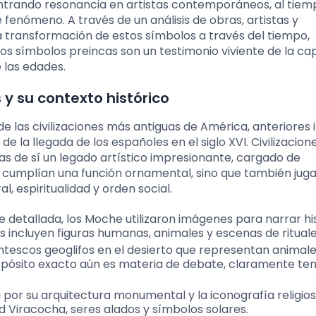
ontrando resonancia en artistas contemporáneos, al tiem
 fenómeno. A través de un análisis de obras, artistas y
transformación de estos símbolos a través del tiempo,
los símbolos preincas son un testimonio viviente de la c
 las edades.
 y su contexto histórico
e las civilizaciones más antiguas de América, anteriores i
de la llegada de los españoles en el siglo XVI. Civilizacio
as de sí un legado artístico impresionante, cargado de
lo cumplían una función ornamental, sino que también jug
l, espiritualidad y orden social.
detallada, los Moche utilizaron imágenes para narrar hi
s incluyen figuras humanas, animales y escenas de rituale
ntescos geoglifos en el desierto que representan animale
pósito exacto aún es materia de debate, claramente ten
a por su arquitectura monumental y la iconografía religios
 Viracocha, seres alados y símbolos solares.