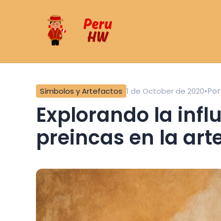
•
Po
Símbolos y Artefactos
1 de October de 2020
Explorando la influencia de símbolos
preincas en la ar