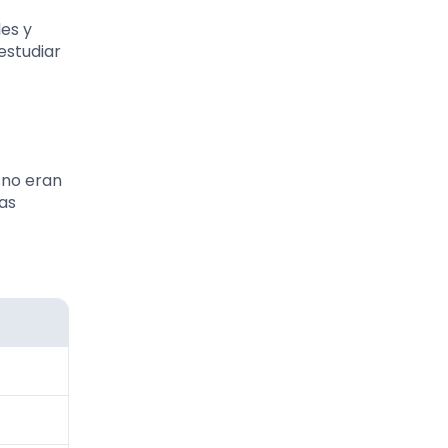
es y
estudiar
 no eran
ras