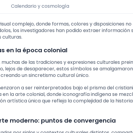
Calendario y cosmología
sual complejo, donde formas, colores y disposiciones no
olos, los investigadores han podido extraer información 
s culturas.
as en la época colonial
 muchas de las tradiciones y expresiones culturales prei
o, lejos de desaparecer, estos símbolos se amalgamaron
creando un sincretismo cultural único.
nzaron a ser reinterpretados bajo el prisma del cristian
ia en la arte colonial, donde iconografía indígena se mezc
 artística única que refleja la complejidad de la historia 
arte moderno: puntos de convergencia
ados por siglos y contextos culturales distintos, compar