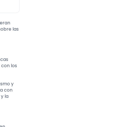
 eran
sobre las
ncas
 con los
ismo y
la con
y la
ten