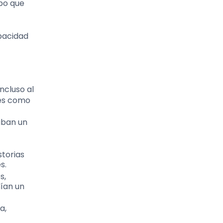
po que
apacidad
ncluso al
nes como
aban un
storias
s.
s,
ían un
a,