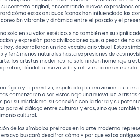
 su contexto original, encontrando nuevas expresiones en
ará cómo estos antiguos íconos han influenciado las cor
a conexión vibrante y dinámica entre el pasado y el prese
o solo en su valor estético, sino también en su significad
ación y expresión para civilizaciones que, a pesar de no 
hoy, desarrollaron un rico vocabulario visual. Estos sím
 y fenómenos naturales hasta expresiones de cosmovis
 arte, los artistas modernos no solo rinden homenaje a es
terpretan, dándoles nueva vida y relevancia en un mundo
rqueológico y lo primitivo, impulsado por movimientos como
ncas comenzaron a ser vistos bajo una nueva luz. Artistas 
s por su misticismo, su conexión con la tierra y su potent
os para el diálogo entre culturas y eras, sino que tambié
imonio cultural.
tación de los símbolos preincas en la arte moderna repre
 ensayo buscará descifrar cómo y por qué estos antiguo