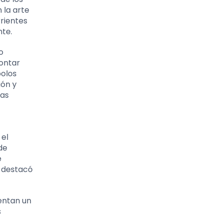
 la arte
rientes
nte.
o
contar
bolos
ión y
tas
 el
de
e
n destacó
sentan un
s