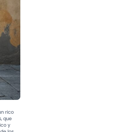
un rico
s, que
ico y
 de los