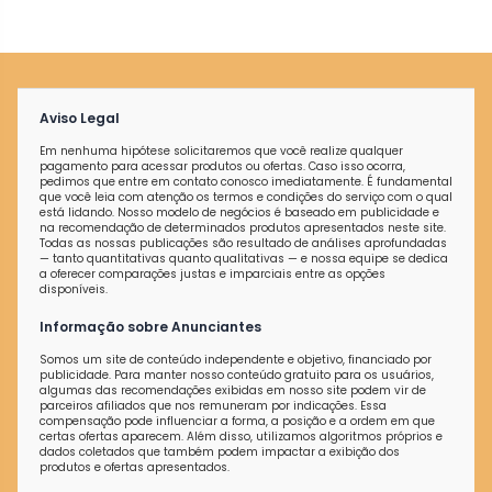
Aviso Legal
Em nenhuma hipótese solicitaremos que você realize qualquer
pagamento para acessar produtos ou ofertas. Caso isso ocorra,
pedimos que entre em contato conosco imediatamente. É fundamental
que você leia com atenção os termos e condições do serviço com o qual
está lidando. Nosso modelo de negócios é baseado em publicidade e
na recomendação de determinados produtos apresentados neste site.
Todas as nossas publicações são resultado de análises aprofundadas
— tanto quantitativas quanto qualitativas — e nossa equipe se dedica
a oferecer comparações justas e imparciais entre as opções
disponíveis.
Informação sobre Anunciantes
Somos um site de conteúdo independente e objetivo, financiado por
publicidade. Para manter nosso conteúdo gratuito para os usuários,
algumas das recomendações exibidas em nosso site podem vir de
parceiros afiliados que nos remuneram por indicações. Essa
compensação pode influenciar a forma, a posição e a ordem em que
certas ofertas aparecem. Além disso, utilizamos algoritmos próprios e
dados coletados que também podem impactar a exibição dos
produtos e ofertas apresentados.