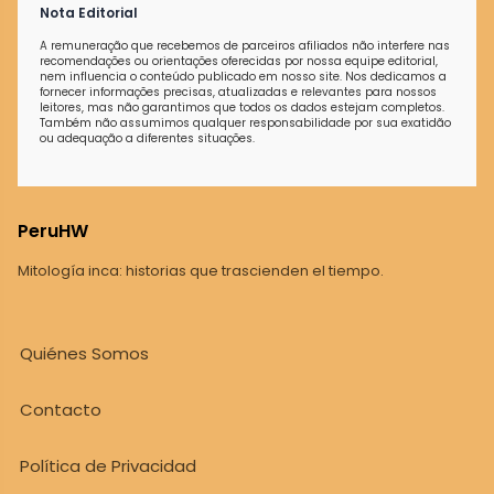
Nota Editorial
A remuneração que recebemos de parceiros afiliados não interfere nas
recomendações ou orientações oferecidas por nossa equipe editorial,
nem influencia o conteúdo publicado em nosso site. Nos dedicamos a
fornecer informações precisas, atualizadas e relevantes para nossos
leitores, mas não garantimos que todos os dados estejam completos.
Também não assumimos qualquer responsabilidade por sua exatidão
ou adequação a diferentes situações.
PeruHW
Mitología inca: historias que trascienden el tiempo.
Quiénes Somos
Contacto
Política de Privacidad