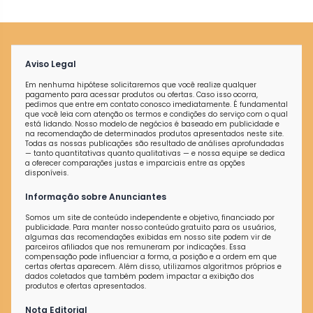
Aviso Legal
Em nenhuma hipótese solicitaremos que você realize qualquer
pagamento para acessar produtos ou ofertas. Caso isso ocorra,
pedimos que entre em contato conosco imediatamente. É fundamental
que você leia com atenção os termos e condições do serviço com o qual
está lidando. Nosso modelo de negócios é baseado em publicidade e
na recomendação de determinados produtos apresentados neste site.
Todas as nossas publicações são resultado de análises aprofundadas
— tanto quantitativas quanto qualitativas — e nossa equipe se dedica
a oferecer comparações justas e imparciais entre as opções
disponíveis.
Informação sobre Anunciantes
Somos um site de conteúdo independente e objetivo, financiado por
publicidade. Para manter nosso conteúdo gratuito para os usuários,
algumas das recomendações exibidas em nosso site podem vir de
parceiros afiliados que nos remuneram por indicações. Essa
compensação pode influenciar a forma, a posição e a ordem em que
certas ofertas aparecem. Além disso, utilizamos algoritmos próprios e
dados coletados que também podem impactar a exibição dos
produtos e ofertas apresentados.
Nota Editorial