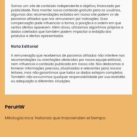
Somos um site de conteúdo independente e objetivo, financiado por
publicidade. Para manter nosso conteúdo gratuito para os usuários,
algumas das recomendações exibidas em nosso site podem vir de
parceiros afiliados que nos remuneram por indicações. Essa
compensação pode influenciar a forma, a posição e a ordem em que
certas ofertas aparecem. Além disso, utilizamos algoritmos próprios e
dados coletados que também podem impactar a exibição dos
produtos e ofertas apresentados.
Nota Editorial
A remuneração que recebemos de parceiros afiliados não interfere nas
recomendações ou orientações oferecidas por nossa equipe editorial,
nem influencia o conteúdo publicado em nosso site. Nos dedicamos a
fornecer informações precisas, atualizadas e relevantes para nossos
leitores, mas não garantimos que todos os dados estejam completos.
Também não assumimos qualquer responsabilidade por sua exatidão
ou adequação a diferentes situações.
PeruHW
Mitología inca: historias que trascienden el tiempo.