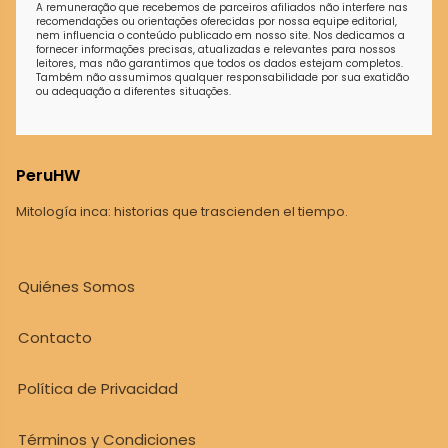
A remuneração que recebemos de parceiros afiliados não interfere nas
recomendações ou orientações oferecidas por nossa equipe editorial,
nem influencia o conteúdo publicado em nosso site. Nos dedicamos a
fornecer informações precisas, atualizadas e relevantes para nossos
leitores, mas não garantimos que todos os dados estejam completos.
Também não assumimos qualquer responsabilidade por sua exatidão
ou adequação a diferentes situações.
PeruHW
Mitología inca: historias que trascienden el tiempo.
Quiénes Somos
Contacto
Política de Privacidad
Términos y Condiciones