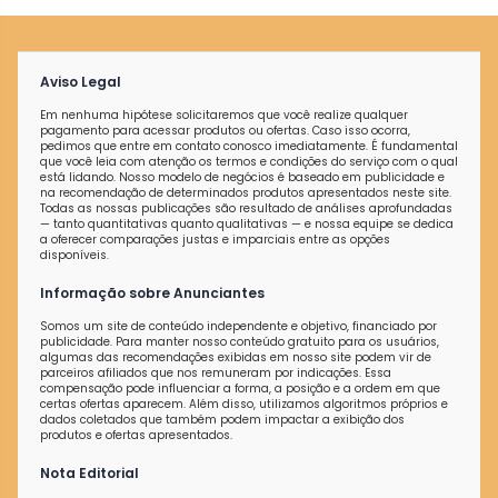
Aviso Legal
Em nenhuma hipótese solicitaremos que você realize qualquer
pagamento para acessar produtos ou ofertas. Caso isso ocorra,
pedimos que entre em contato conosco imediatamente. É fundamental
que você leia com atenção os termos e condições do serviço com o qual
está lidando. Nosso modelo de negócios é baseado em publicidade e
na recomendação de determinados produtos apresentados neste site.
Todas as nossas publicações são resultado de análises aprofundadas
— tanto quantitativas quanto qualitativas — e nossa equipe se dedica
a oferecer comparações justas e imparciais entre as opções
disponíveis.
Informação sobre Anunciantes
Somos um site de conteúdo independente e objetivo, financiado por
publicidade. Para manter nosso conteúdo gratuito para os usuários,
algumas das recomendações exibidas em nosso site podem vir de
parceiros afiliados que nos remuneram por indicações. Essa
compensação pode influenciar a forma, a posição e a ordem em que
certas ofertas aparecem. Além disso, utilizamos algoritmos próprios e
dados coletados que também podem impactar a exibição dos
produtos e ofertas apresentados.
Nota Editorial