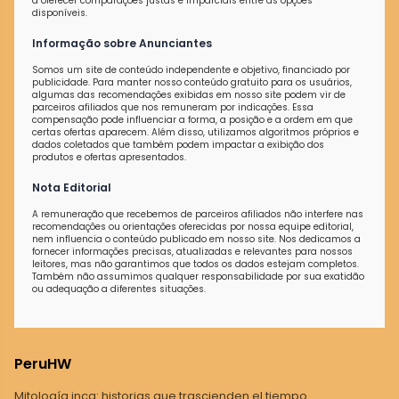
a oferecer comparações justas e imparciais entre as opções
disponíveis.
Informação sobre Anunciantes
Somos um site de conteúdo independente e objetivo, financiado por
publicidade. Para manter nosso conteúdo gratuito para os usuários,
algumas das recomendações exibidas em nosso site podem vir de
parceiros afiliados que nos remuneram por indicações. Essa
compensação pode influenciar a forma, a posição e a ordem em que
certas ofertas aparecem. Além disso, utilizamos algoritmos próprios e
dados coletados que também podem impactar a exibição dos
produtos e ofertas apresentados.
Nota Editorial
A remuneração que recebemos de parceiros afiliados não interfere nas
recomendações ou orientações oferecidas por nossa equipe editorial,
nem influencia o conteúdo publicado em nosso site. Nos dedicamos a
fornecer informações precisas, atualizadas e relevantes para nossos
leitores, mas não garantimos que todos os dados estejam completos.
Também não assumimos qualquer responsabilidade por sua exatidão
ou adequação a diferentes situações.
PeruHW
Mitología inca: historias que trascienden el tiempo.