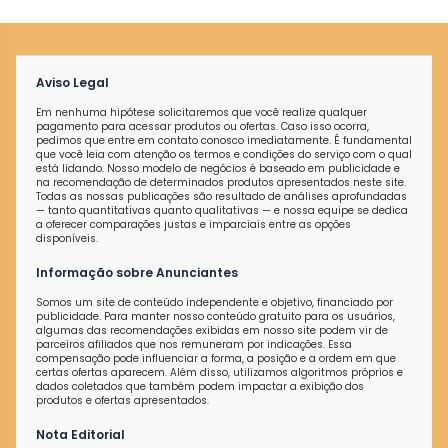
Aviso Legal
Em nenhuma hipótese solicitaremos que você realize qualquer
pagamento para acessar produtos ou ofertas. Caso isso ocorra,
pedimos que entre em contato conosco imediatamente. É fundamental
que você leia com atenção os termos e condições do serviço com o qual
está lidando. Nosso modelo de negócios é baseado em publicidade e
na recomendação de determinados produtos apresentados neste site.
Todas as nossas publicações são resultado de análises aprofundadas
— tanto quantitativas quanto qualitativas — e nossa equipe se dedica
a oferecer comparações justas e imparciais entre as opções
disponíveis.
Informação sobre Anunciantes
Somos um site de conteúdo independente e objetivo, financiado por
publicidade. Para manter nosso conteúdo gratuito para os usuários,
algumas das recomendações exibidas em nosso site podem vir de
parceiros afiliados que nos remuneram por indicações. Essa
compensação pode influenciar a forma, a posição e a ordem em que
certas ofertas aparecem. Além disso, utilizamos algoritmos próprios e
dados coletados que também podem impactar a exibição dos
produtos e ofertas apresentados.
Nota Editorial