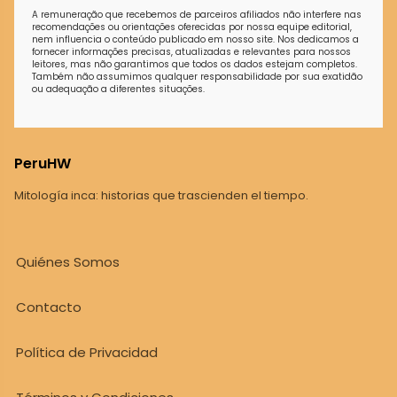
A remuneração que recebemos de parceiros afiliados não interfere nas
recomendações ou orientações oferecidas por nossa equipe editorial,
nem influencia o conteúdo publicado em nosso site. Nos dedicamos a
fornecer informações precisas, atualizadas e relevantes para nossos
leitores, mas não garantimos que todos os dados estejam completos.
Também não assumimos qualquer responsabilidade por sua exatidão
ou adequação a diferentes situações.
PeruHW
Mitología inca: historias que trascienden el tiempo.
Quiénes Somos
Contacto
Política de Privacidad