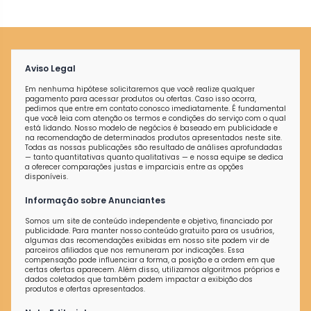
Aviso Legal
Em nenhuma hipótese solicitaremos que você realize qualquer
pagamento para acessar produtos ou ofertas. Caso isso ocorra,
pedimos que entre em contato conosco imediatamente. É fundamental
que você leia com atenção os termos e condições do serviço com o qual
está lidando. Nosso modelo de negócios é baseado em publicidade e
na recomendação de determinados produtos apresentados neste site.
Todas as nossas publicações são resultado de análises aprofundadas
— tanto quantitativas quanto qualitativas — e nossa equipe se dedica
a oferecer comparações justas e imparciais entre as opções
disponíveis.
Informação sobre Anunciantes
Somos um site de conteúdo independente e objetivo, financiado por
publicidade. Para manter nosso conteúdo gratuito para os usuários,
algumas das recomendações exibidas em nosso site podem vir de
parceiros afiliados que nos remuneram por indicações. Essa
compensação pode influenciar a forma, a posição e a ordem em que
certas ofertas aparecem. Além disso, utilizamos algoritmos próprios e
dados coletados que também podem impactar a exibição dos
produtos e ofertas apresentados.