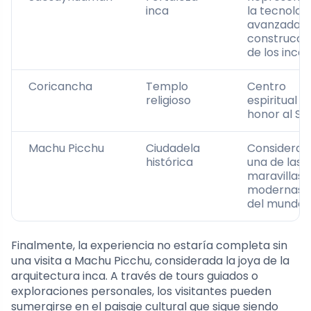
inca
la tecnolog
avanzada d
construcci
de los incas
Coricancha
Templo
Centro
religioso
espiritual e
honor al Sol
Machu Picchu
Ciudadela
Considerad
histórica
una de las
maravillas
modernas
del mundo.
Finalmente, la experiencia no estaría completa sin
una visita a Machu Picchu, considerada la joya de la
arquitectura inca. A través de tours guiados o
exploraciones personales, los visitantes pueden
sumergirse en el paisaje cultural que sigue siendo