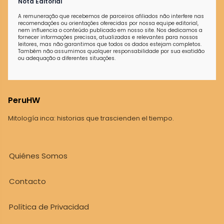
Nota Editorial
A remuneração que recebemos de parceiros afiliados não interfere nas
recomendações ou orientações oferecidas por nossa equipe editorial,
nem influencia o conteúdo publicado em nosso site. Nos dedicamos a
fornecer informações precisas, atualizadas e relevantes para nossos
leitores, mas não garantimos que todos os dados estejam completos.
Também não assumimos qualquer responsabilidade por sua exatidão
ou adequação a diferentes situações.
PeruHW
Mitología inca: historias que trascienden el tiempo.
Quiénes Somos
Contacto
Política de Privacidad